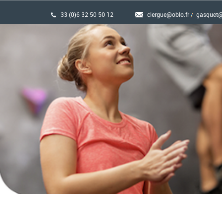
33 (0)6 32 50 50 12
clergue@oblo.fr
gasquet@