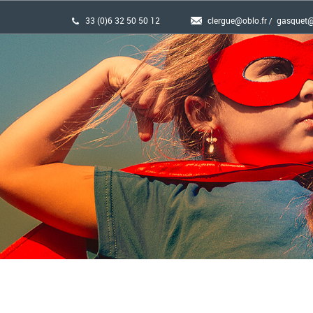
33 (0)6 32 50 50 12
clergue@oblo.fr
gasquet@