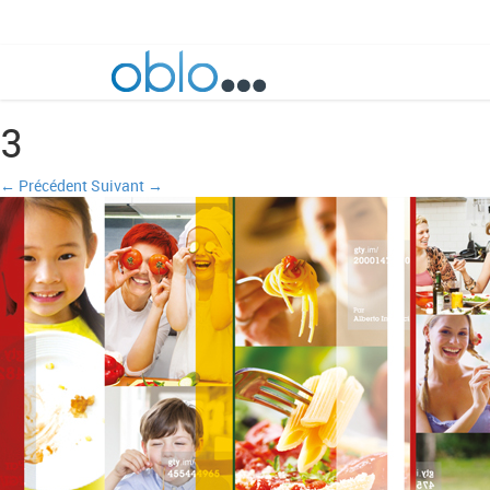
3
← Précédent
Suivant →