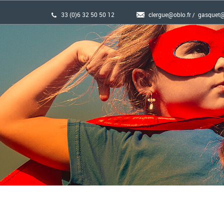
33 (0)6 32 50 50 12
clergue@oblo.fr
gasquet@