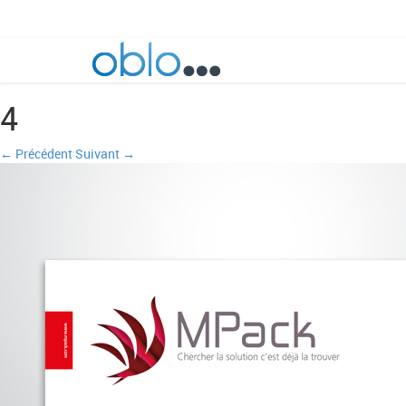
4
← Précédent
Suivant →