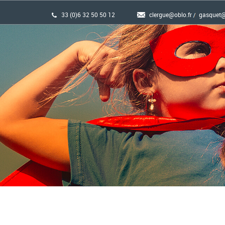
33 (0)6 32 50 50 12
clergue@oblo.fr
gasquet@